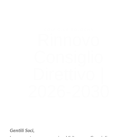
GOLF CLUB BOLOGNA
Rinnovo
Consiglio
Direttivo |
2026-2030
TORNA ALLE NEWS →
Gentili Soci,